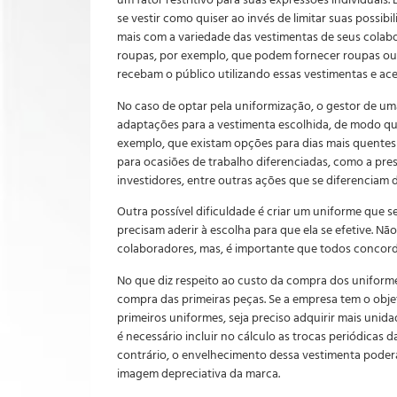
um fator restritivo para suas expressões individuais. 
se vestir como quiser ao invés de limitar suas possibi
mais com a variedade das vestimentas de seus colab
roupas, por exemplo, que podem fornecer roupas ou
recebam o público utilizando essas vestimentas e ace
No caso de optar pela uniformização, o gestor de um
adaptações para a vestimenta escolhida, de modo que
exemplo, que existam opções para dias mais quentes 
para ocasiões de trabalho diferenciadas, como a pre
investidores, entre outras ações que se diferenciam 
Outra possível dificuldade é criar um uniforme que s
precisam aderir à escolha para que ela se efetive. N
colaboradores, mas, é importante que todos concor
No que diz respeito ao custo da compra dos uniformes
compra das primeiras peças. Se a empresa tem o obje
primeiros uniformes, seja preciso adquirir mais uni
é necessário incluir no cálculo as trocas periódicas 
contrário, o envelhecimento dessa vestimenta poder
imagem depreciativa da marca.