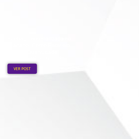
Ecobag Personalizada no
Atacado: Como Pedir em
Grande Quantidade
Publicado em: 6 de agosto de
2026
VER POST