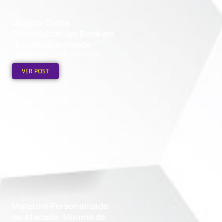
Quanto Custa
Personalizar um Boné em
Grande Quantidade
Publicado em: 5 de agosto de
2026
VER POST
Moletom Personalizado
no Atacado: Mínimo de