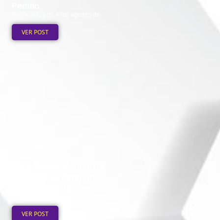
Pedido
Publicado em: 4 de agosto de
2026
VER POST
Boné Personalizado na
Hora: Como Funciona o
Processo de 12h
Publicado em: 3 de agosto de
2026
VER POST