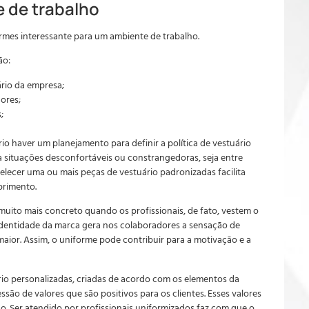
 de trabalho
rmes interessante para um ambiente de trabalho.
ão:
ário da empresa;
ores;
;
io haver um planejamento para definir a política de vestuário
ita situações desconfortáveis ou constrangedoras, seja entre
elecer uma ou mais peças de vestuário padronizadas facilita
primento.
muito mais concreto quando os profissionais, de fato, vestem o
 identidade da marca gera nos colaboradores a sensação de
aior. Assim, o uniforme pode contribuir para a motivação e a
rio personalizadas, criadas de acordo com os elementos da
são de valores que são positivos para os clientes. Esses valores
ão. Ser atendido por profissionais uniformizados faz com que o