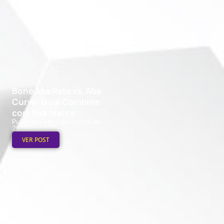
Boné Aba Reta vs. Aba
Curva: Qual Combina
com Sua Marca
Publicado em: 1 de agosto de
2026
VER POST