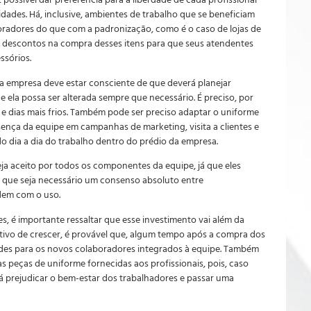
É possível dar preferência para a liberdade de cada profissional
lidades. Há, inclusive, ambientes de trabalho que se beneficiam
oradores do que com a padronização, como é o caso de lojas de
 descontos na compra desses itens para que seus atendentes
ssórios.
a empresa deve estar consciente de que deverá planejar
 ela possa ser alterada sempre que necessário. É preciso, por
e dias mais frios. Também pode ser preciso adaptar o uniforme
sença da equipe em campanhas de marketing, visita a clientes e
do dia a dia do trabalho dentro do prédio da empresa.
eja aceito por todos os componentes da equipe, já que eles
ão que seja necessário um consenso absoluto entre
dem com o uso.
, é importante ressaltar que esse investimento vai além da
tivo de crescer, é provável que, algum tempo após a compra dos
dades para os novos colaboradores integrados à equipe. Também
das peças de uniforme fornecidas aos profissionais, pois, caso
á prejudicar o bem-estar dos trabalhadores e passar uma