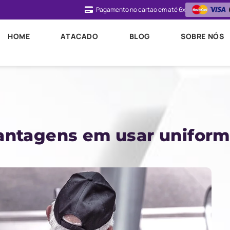
Pagamento no cartao em até 6x
HOME
ATACADO
BLOG
SOBRE NÓS
antagens em usar unifor