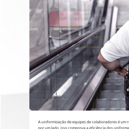
A uniformização de equipes de colaboradores é um re
por um lado, isso comprova a eficiência dos uniform