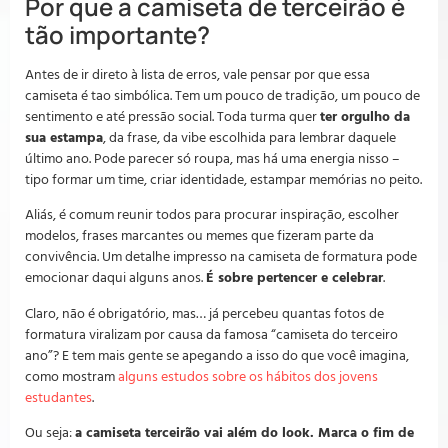
Por que a camiseta de terceirão é
tão importante?
Antes de ir direto à lista de erros, vale pensar por que essa
camiseta é tao simbólica. Tem um pouco de tradição, um pouco de
sentimento e até pressão social. Toda turma quer
ter orgulho da
sua estampa
, da frase, da vibe escolhida para lembrar daquele
último ano. Pode parecer só roupa, mas há uma energia nisso –
tipo formar um time, criar identidade, estampar memórias no peito.
Aliás, é comum reunir todos para procurar inspiração, escolher
modelos, frases marcantes ou memes que fizeram parte da
convivência. Um detalhe impresso na camiseta de formatura pode
emocionar daqui alguns anos.
É sobre pertencer e celebrar
.
Claro, não é obrigatório, mas… já percebeu quantas fotos de
formatura viralizam por causa da famosa “camiseta do terceiro
ano”? E tem mais gente se apegando a isso do que você imagina,
como mostram
alguns estudos sobre os hábitos dos jovens
estudantes
.
Ou seja:
a camiseta terceirão vai além do look. Marca o fim de