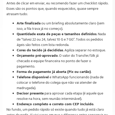
Antes de clicar em enviar, eu recomendo fazer um checklist rápido.
Esses são os pontos que, quando esquecidos, quase sempre
atrasam tudo:
Arte finalizada
ou um briefing absolutamente claro (sem
isso, a fila trava já no começo).
Quantidade exata de peças e tamanhos definidos
. Nada
de “talvez 22 ou 24, talvez 10 G e 7 GG”. Todos os pedidos
ágeis são feitos com lista redonda.
Cores do tecido já decididas
. Agiliza separar no estoque.
Orçamento pré-aprovado
. O valor do Transfer/Silk já
checado e equipe financeira no ponto de fazer o
pagamento.
Forma de pagamento já aberta (Pix ou cartão)
.
Telefone disponível
e WhatsApp funcionando (nada de
colocar o telefone do colega que não vai atender de
madrugada).
Decisor presente
para aprovar cada etapa (é aquele que
resolve na hora, sem reunião interminável).
Endereço completo e correto com CEP incluido
.
No fundo, um pedido rápido só existe quando tudo já está claro
antes de pedir. Já vivi casos em que a diferença entre conseguir ou