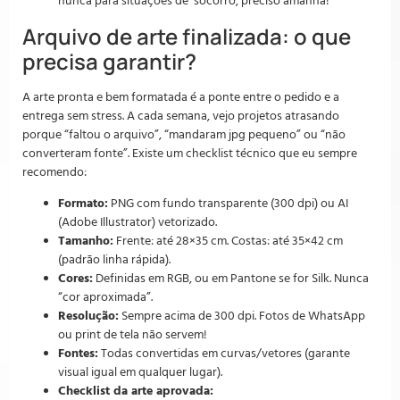
nunca para situações de ‘socorro, preciso amanhã!’
Arquivo de arte finalizada: o que
precisa garantir?
A arte pronta e bem formatada é a ponte entre o pedido e a
entrega sem stress. A cada semana, vejo projetos atrasando
porque “faltou o arquivo”, “mandaram jpg pequeno” ou “não
converteram fonte”. Existe um checklist técnico que eu sempre
recomendo:
Formato:
PNG com fundo transparente (300 dpi) ou AI
(Adobe Illustrator) vetorizado.
Tamanho:
Frente: até 28×35 cm. Costas: até 35×42 cm
(padrão linha rápida).
Cores:
Definidas em RGB, ou em Pantone se for Silk. Nunca
“cor aproximada”.
Resolução:
Sempre acima de 300 dpi. Fotos de WhatsApp
ou print de tela não servem!
Fontes:
Todas convertidas em curvas/vetores (garante
visual igual em qualquer lugar).
Checklist da arte aprovada: