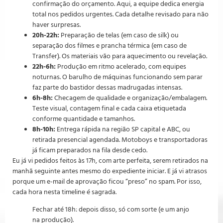
confirmação do orçamento. Aqui, a equipe dedica energia
total nos pedidos urgentes. Cada detalhe revisado para não
haver surpresas.
20h-22h:
Preparação de telas (em caso de silk) ou
separação dos filmes e prancha térmica (em caso de
Transfer). Os materiais vão para aquecimento ou revelação.
22h-6h:
Produção em ritmo acelerado, com equipes
noturnas. O barulho de máquinas funcionando sem parar
faz parte do bastidor dessas madrugadas intensas.
6h-8h:
Checagem de qualidade e organização/embalagem.
Teste visual, contagem final e cada caixa etiquetada
conforme quantidade e tamanhos.
8h-10h:
Entrega rápida na região SP capital e ABC, ou
retirada presencial agendada. Motoboys e transportadoras
já ficam preparados na fila desde cedo.
Eu já vi pedidos feitos às 17h, com arte perfeita, serem retirados na
manhã seguinte antes mesmo do expediente iniciar. E já vi atrasos
porque um e-mail de aprovação ficou “preso” no spam. Por isso,
cada hora nesta timeline é sagrada.
Fechar até 18h: depois disso, só com sorte (e um anjo
na produção).