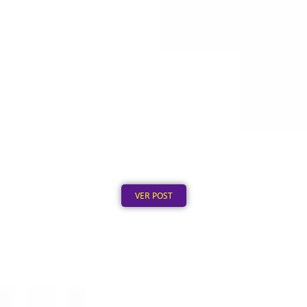
Ecobag Personalizada no Atacado: Como Pedir
em Grande Quantidade
Publicado em: 6 de agosto de 2026
VER POST