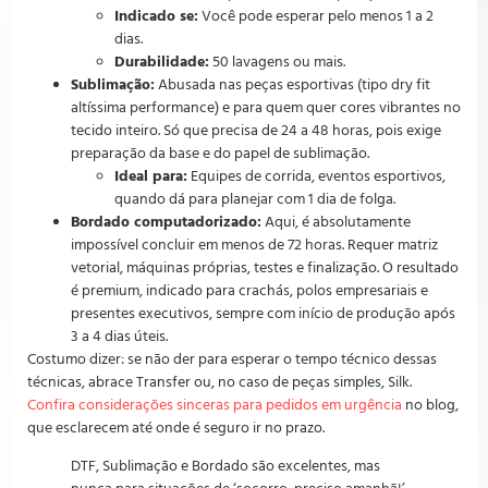
Indicado se:
Você pode esperar pelo menos 1 a 2
dias.
Durabilidade:
50 lavagens ou mais.
Sublimação:
Abusada nas peças esportivas (tipo dry fit
altíssima performance) e para quem quer cores vibrantes no
tecido inteiro. Só que precisa de 24 a 48 horas, pois exige
preparação da base e do papel de sublimação.
Ideal para:
Equipes de corrida, eventos esportivos,
quando dá para planejar com 1 dia de folga.
Bordado computadorizado:
Aqui, é absolutamente
impossível concluir em menos de 72 horas. Requer matriz
vetorial, máquinas próprias, testes e finalização. O resultado
é premium, indicado para crachás, polos empresariais e
presentes executivos, sempre com início de produção após
3 a 4 dias úteis.
Costumo dizer: se não der para esperar o tempo técnico dessas
técnicas, abrace Transfer ou, no caso de peças simples, Silk.
Confira considerações sinceras para pedidos em urgência
no blog,
que esclarecem até onde é seguro ir no prazo.
DTF, Sublimação e Bordado são excelentes, mas