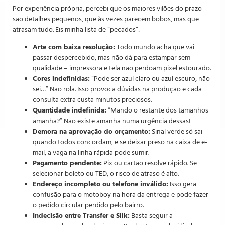
Por experiência própria, percebi que os maiores vilões do prazo
são detalhes pequenos, que às vezes parecem bobos, mas que
atrasam tudo. Eis minha lista de “pecados”:
Arte com baixa resolução:
Todo mundo acha que vai
passar despercebido, mas não dá para estampar sem
qualidade – impressora e tela não perdoam pixel estourado.
Cores indefinidas:
“Pode ser azul claro ou azul escuro, não
sei…” Não rola. Isso provoca dúvidas na produção e cada
consulta extra custa minutos preciosos.
Quantidade indefinida:
“Mando o restante dos tamanhos
amanhã?” Não existe amanhã numa urgência dessas!
Demora na aprovação do orçamento:
Sinal verde só sai
quando todos concordam, e se deixar preso na caixa de e-
mail, a vaga na linha rápida pode sumir.
Pagamento pendente:
Pix ou cartão resolve rápido. Se
selecionar boleto ou TED, o risco de atraso é alto.
Endereço incompleto ou telefone inválido:
Isso gera
confusão para o motoboy na hora da entrega e pode fazer
o pedido circular perdido pelo bairro.
Indecisão entre Transfer e Silk:
Basta seguir a