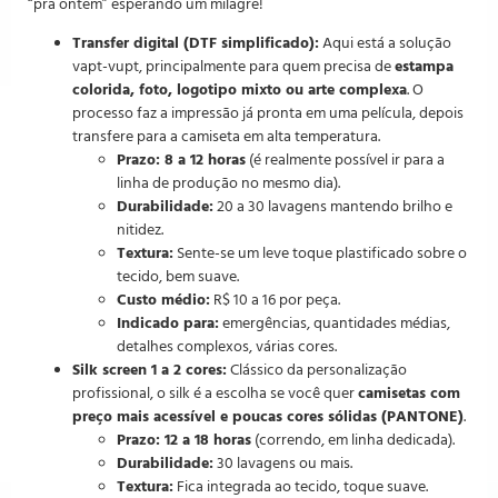
“pra ontem” esperando um milagre!
Transfer digital (DTF simplificado):
Aqui está a solução
vapt-vupt, principalmente para quem precisa de
estampa
colorida, foto, logotipo mixto ou arte complexa
. O
processo faz a impressão já pronta em uma película, depois
transfere para a camiseta em alta temperatura.
Prazo: 8 a 12 horas
(é realmente possível ir para a
linha de produção no mesmo dia).
Durabilidade:
20 a 30 lavagens mantendo brilho e
nitidez.
Textura:
Sente-se um leve toque plastificado sobre o
tecido, bem suave.
Custo médio:
R$ 10 a 16 por peça.
Indicado para:
emergências, quantidades médias,
detalhes complexos, várias cores.
Silk screen 1 a 2 cores:
Clássico da personalização
profissional, o silk é a escolha se você quer
camisetas com
preço mais acessível e poucas cores sólidas (PANTONE)
.
Prazo: 12 a 18 horas
(correndo, em linha dedicada).
Durabilidade:
30 lavagens ou mais.
Textura:
Fica integrada ao tecido, toque suave.