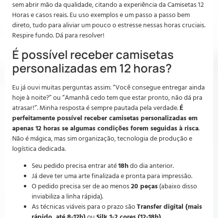
sem abrir mão da qualidade, citando a experiência da Camisetas 12
Horas e casos reais. Eu uso exemplos e um passo a passo bem
direto, tudo para aliviar um pouco o estresse nessas horas cruciais.
Respire fundo. Dá para resolver!
É possível receber camisetas
personalizadas em 12 horas?
Eu já ouvi muitas perguntas assim: “Você consegue entregar ainda
hoje à noite?” ou “Amanhã cedo tem que estar pronto, não dá pra
atrasar!”. Minha resposta é sempre pautada pela verdade.
É
perfeitamente possível receber camisetas personalizadas em
apenas 12 horas se algumas condições forem seguidas à risca
.
Não é mágica, mas sim organização, tecnologia de produção e
logística dedicada.
Seu pedido precisa entrar até
18h
do dia anterior.
Já deve ter uma arte finalizada e pronta para impressão.
O pedido precisa ser de ao menos
20 peças
(abaixo disso
inviabiliza a linha rápida).
As técnicas viáveis para o prazo são
Transfer digital (mais
rápido, até 8-12h)
ou
Silk 1-2 cores (12-18h)
.