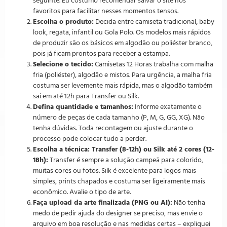
seguinte. Eu costumo recomendar salvar o site nos
favoritos para facilitar nesses momentos tensos.
Escolha o produto:
Decida entre camiseta tradicional, baby
look, regata, infantil ou Gola Polo. Os modelos mais rápidos
de produzir são os básicos em algodão ou poliéster branco,
pois já ficam prontos para receber a estampa.
Selecione o tecido:
Camisetas 12 Horas trabalha com malha
fria (poliéster), algodão e mistos. Para urgência, a malha fria
costuma ser levemente mais rápida, mas o algodão também
sai em até 12h para Transfer ou Silk.
Defina quantidade e tamanhos:
Informe exatamente o
número de peças de cada tamanho (P, M, G, GG, XG). Não
tenha dúvidas. Toda recontagem ou ajuste durante o
processo pode colocar tudo a perder.
Escolha a técnica: Transfer (8-12h) ou Silk até 2 cores (12-
18h):
Transfer é sempre a solução campeã para colorido,
muitas cores ou fotos. Silk é excelente para logos mais
simples, prints chapados e costuma ser ligeiramente mais
econômico. Avalie o tipo de arte.
Faça upload da arte finalizada (PNG ou AI):
Não tenha
medo de pedir ajuda do designer se preciso, mas envie o
arquivo em boa resolução e nas medidas certas – expliquei