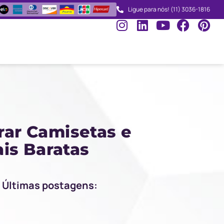
Ligue para nós! (11) 3036-1816
ar Camisetas e
is Baratas
Últimas postagens: