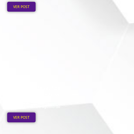
VER POST
Boné Aba Reta vs. Aba
Curva: Qual Combina
com Sua Marca
Publicado em: 1 de agosto de
2026
VER POST