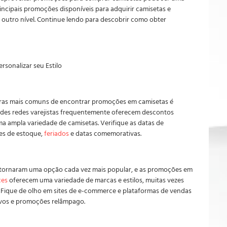
rincipais promoções disponíveis para adquirir camisetas e
a outro nível. Continue lendo para descobrir como obter
sonalizar seu Estilo
iras mais comuns de encontrar promoções em camisetas é
ndes redes varejistas frequentemente oferecem descontos
ma ampla variedade de camisetas. Verifique as datas de
es de estoque,
feriados
e datas comemorativas.
se tornaram uma opção cada vez mais popular, e as promoções em
ces
oferecem uma variedade de marcas e estilos, muitas vezes
s. Fique de olho em sites de e-commerce e plataformas de vendas
ivos e promoções relâmpago.