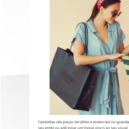
Camisetas são peças versáteis e essenciais no guard
seu estilo ou adicionar um toque único ao seu visua