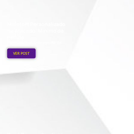
Moletom Personalizado
no Atacado: Mínimo de
Pedido
Publicado em: 4 de agosto de
2026
VER POST