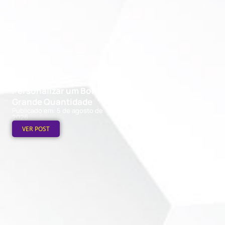
Quanto Custa
Personalizar um Boné em
Grande Quantidade
Publicado em: 5 de agosto de
2026
VER POST