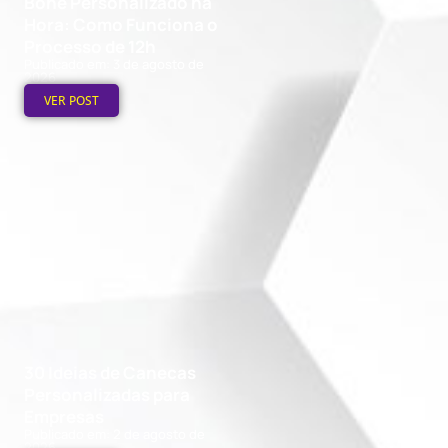
Boné Personalizado na
Hora: Como Funciona o
Processo de 12h
Publicado em: 3 de agosto de
2026
VER POST
30 Ideias de Canecas
Personalizadas para
Empresas
Publicado em: 2 de agosto de
2026