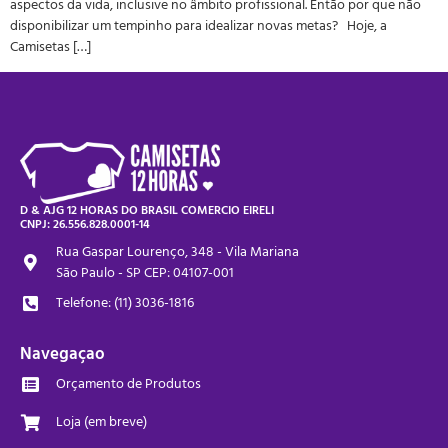
aspectos da vida, inclusive no âmbito profissional. Então por que não
disponibilizar um tempinho para idealizar novas metas? Hoje, a
Camisetas […]
D & AJG 12 HORAS DO BRASIL COMERCIO EIRELI
CNPJ: 26.556.828.0001-14
Rua Gaspar Lourenço, 348 - Vila Mariana
São Paulo - SP CEP: 04107-001
Telefone: (11) 3036-1816
Navegaçao
Orçamento de Produtos
Loja (em breve)