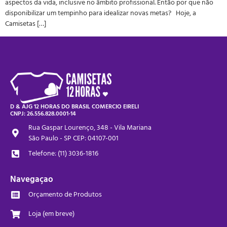
aspectos da vida, inclusive no âmbito profissional. Então por que não
disponibilizar um tempinho para idealizar novas metas? Hoje, a
Camisetas […]
D & AJG 12 HORAS DO BRASIL COMERCIO EIRELI
CNPJ: 26.556.828.0001-14
Rua Gaspar Lourenço, 348 - Vila Mariana
São Paulo - SP CEP: 04107-001
Telefone: (11) 3036-1816
Navegaçao
Orçamento de Produtos
Loja (em breve)