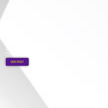
Ecobags Personalizadas
Baratas: Onde o Preço
Cai no Atacado
Publicado em: 7 de agosto de
2026
VER POST