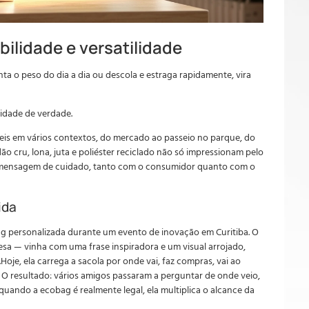
abilidade e versatilidade
nta o peso do dia a dia ou descola e estraga rapidamente, vira
lidade de verdade.
eis em vários contextos, do mercado ao passeio no parque, do
dão cru, lona, juta e poliéster reciclado não só impressionam pelo
mensagem de cuidado, tanto com o consumidor quanto com o
ida
 personalizada durante um evento de inovação em Curitiba. O
resa — vinha com uma frase inspiradora e um visual arrojado,
je, ela carrega a sacola por onde vai, faz compras, vai ao
 O resultado: vários amigos passaram a perguntar de onde veio,
ando a ecobag é realmente legal, ela multiplica o alcance da