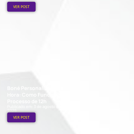
VER POST
Boné Personalizado na
Hora: Como Funciona o
Processo de 12h
Publicado em: 3 de agosto de
2026
VER POST