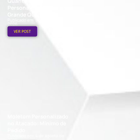
Quanto Custa
Personalizar um Boné em
Grande Quantidade
Publicado em: 5 de agosto de
2026
VER POST
Moletom Personalizado
no Atacado: Mínimo de
Pedido
Publicado em: 4 de agosto de
2026