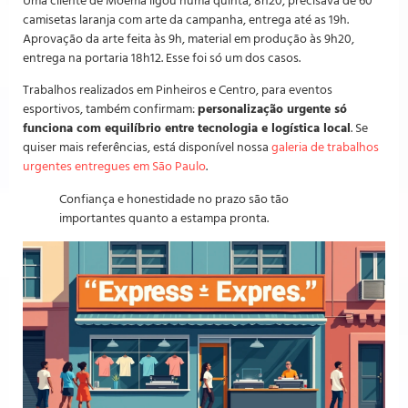
Uma cliente de Moema ligou numa quinta, 8h20, precisava de 60
camisetas laranja com arte da campanha, entrega até as 19h.
Aprovação da arte feita às 9h, material em produção às 9h20,
entrega na portaria 18h12. Esse foi só um dos casos.
Trabalhos realizados em Pinheiros e Centro, para eventos
esportivos, também confirmam:
personalização urgente só
funciona com equilíbrio entre tecnologia e logística local
. Se
quiser mais referências, está disponível nossa
galeria de trabalhos
urgentes entregues em São Paulo
.
Confiança e honestidade no prazo são tão
importantes quanto a estampa pronta.