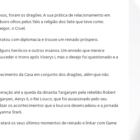
sos, foram os dragões. A sua prática de relacionamento em
ons olhos pelos fiéis a religião dos Sete que teve como
egor, o Cruel.
 tratou com diplomacia e trouxe um reinado próspero.
 alguns heróicos e outros insanos. Um enredo que merece
uceder o trono após Viserys I, mas o desejo foi questionado e a
ecimento da Casa em conjunto dos dragões, além que não
eração até a queda da dinastia Targaryen pela rebelião Robert
aryen, Aerys II, o Rei Louco, que foi assassinado pelo seu
ualizar os acontecimentos que a loucura desencadeou e a jornada
yanna Stark.
tratará os seus últimos momentos de reinado e linkar com Game