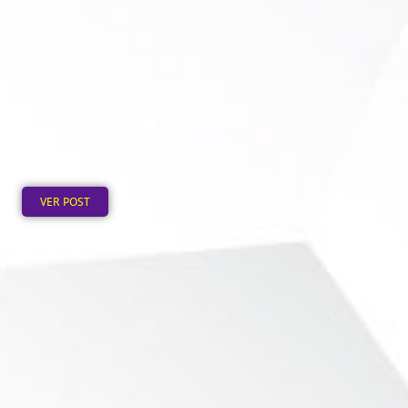
Ecobags Personalizadas
Baratas: Onde o Preço
Cai no Atacado
Publicado em: 7 de agosto de
2026
VER POST