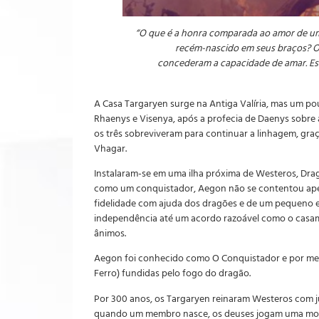
“O que é a honra comparada ao amor de um
recém-nascido em seus braços? Ou
concederam a capacidade de amar. Essa
A Casa Targaryen surge na Antiga Valíria, mas um po
Rhaenys e Visenya, após a profecia de Daenys sobre 
os três sobreviveram para continuar a linhagem, graç
Vhagar.
Instalaram-se em uma ilha próxima de Westeros, Dra
como um conquistador, Aegon não se contentou apen
fidelidade com ajuda dos dragões e de um pequeno ex
independência até um acordo razoável como o casame
ânimos.
Aegon foi conhecido como O Conquistador e por meio
Ferro) fundidas pelo fogo do dragão.
Por 300 anos, os Targaryen reinaram Westeros com jus
quando um membro nasce, os deuses jogam uma moed