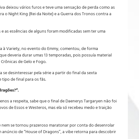
iva deixou vários furos e teve uma sensação de perda como as
a o Night King (Rei da Noite) e a Guerra dos Tronos contra a
e as essências de alguns foram modificadas sem ter uma
ta à Variety, no evento do Emmy, comentou, de forma
que deveria durar umas 13 temporadas, pois possuía material
s Crônicas de Gelo e Fogo.
e desinteressar pela série a partir do final da sexta
tipo de final para os fãs.
dragões?”.
os a respeita, sabe que o final de Daenerys Targaryen não foi
povos de Essos e Westeros, mas ela só recebeu medo e traição
e nem se tornou prazeroso maratonar por conta do desenrolar
 anúncio de “House of Dragons”, a vibe retorna para descobrir
.