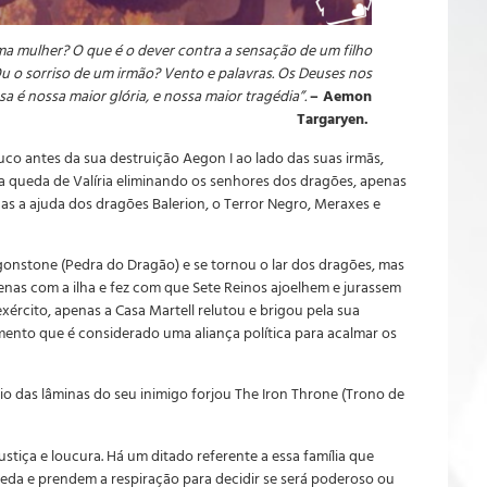
a mulher? O que é o dever contra a sensação de um filho
 o sorriso de um irmão? Vento e palavras. Os Deuses nos
 é nossa maior glória, e nossa maior tragédia”.
– Aemon
Targaryen.
uco antes da sua destruição Aegon I ao lado das suas irmãs,
a queda de Valíria eliminando os senhores dos dragões, apenas
as a ajuda dos dragões Balerion, o Terror Negro, Meraxes e
gonstone (Pedra do Dragão) e se tornou o lar dos dragões, mas
as com a ilha e fez com que Sete Reinos ajoelhem e jurassem
ército, apenas a Casa Martell relutou e brigou pela sua
nto que é considerado uma aliança política para acalmar os
 das lâminas do seu inimigo forjou The Iron Throne (Trono de
tiça e loucura. Há um ditado referente a essa família que
a e prendem a respiração para decidir se será poderoso ou