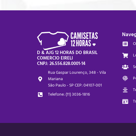
Nave
O
D & AJG 12 HORAS DO BRASIL
L
COMERCIO EIRELI
CNPJ: 26.556.828.0001-14
S
Rua Gaspar Lourenço, 348 - Vila
P
Mariana
São Paulo - SP CEP: 04107-001
T
Telefone: (11) 3036-1816
T