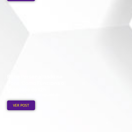
Boné Personalizado na
Hora: Como Funciona o
Processo de 12h
Publicado em: 3 de agosto de
2026
VER POST