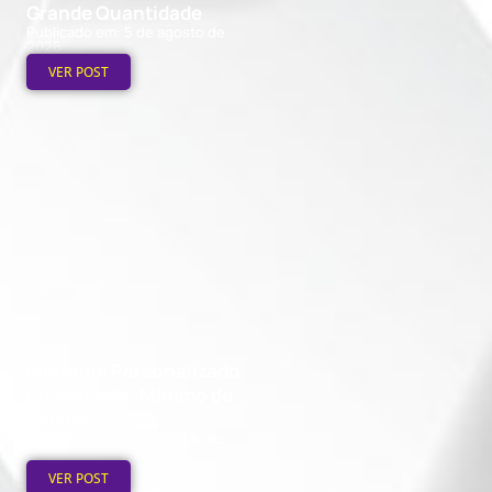
Grande Quantidade
Publicado em: 5 de agosto de
2026
VER POST
Moletom Personalizado
no Atacado: Mínimo de
Pedido
Publicado em: 4 de agosto de
2026
VER POST