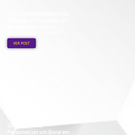
Ecobag Personalizada no
Atacado: Como Pedir em
Grande Quantidade
Publicado em: 6 de agosto de
2026
VER POST
Quanto Custa
Personalizar um Boné em