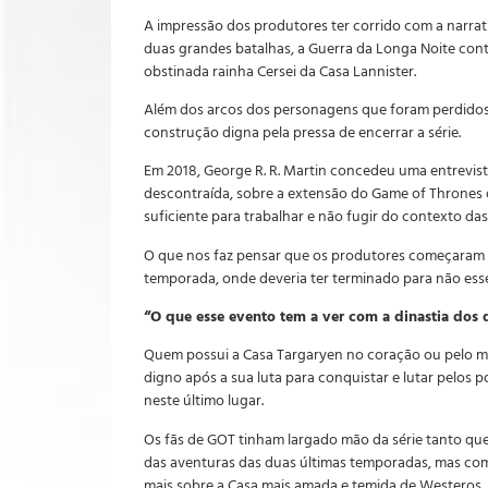
A impressão dos produtores ter corrido com a narrat
duas grandes batalhas, a Guerra da Longa Noite contr
obstinada rainha Cersei da Casa Lannister.
Além dos arcos dos personagens que foram perdidos 
construção digna pela pressa de encerrar a série.
Em 2018, George R. R. Martin concedeu uma entrevis
descontraída, sobre a extensão do Game of Thrones 
suficiente para trabalhar e não fugir do contexto da
O que nos faz pensar que os produtores começaram a s
temporada, onde deveria ter terminado para não esse 
“O que esse evento tem a ver com a dinastia dos 
Quem possui a Casa Targaryen no coração ou pelo men
digno após a sua luta para conquistar e lutar pelos 
neste último lugar.
Os fãs de GOT tinham largado mão da série tanto qu
das aventuras das duas últimas temporadas, mas com
mais sobre a Casa mais amada e temida de Westeros