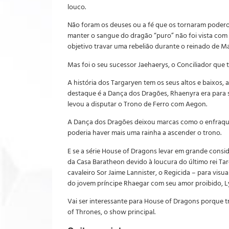
louco.
Não foram os deuses ou a fé que os tornaram podero
manter o sangue do dragão “puro” não foi vista com b
objetivo travar uma rebelião durante o reinado de Ma
Mas foi o seu sucessor Jaehaerys, o Conciliador que
A história dos Targaryen tem os seus altos e baixos,
destaque é a Dança dos Dragões, Rhaenyra era para s
levou a disputar o Trono de Ferro com Aegon.
A Dança dos Dragões deixou marcas como o enfraqu
poderia haver mais uma rainha a ascender o trono.
E se a série House of Dragons levar em grande consid
da Casa Baratheon devido à loucura do último rei Targ
cavaleiro Sor Jaime Lannister, o Regicida – para vis
do jovem príncipe Rhaegar com seu amor proibido, L
Vai ser interessante para House of Dragons porque 
of Thrones, o show principal.