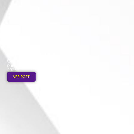
Ecobags Personalizadas
Baratas: Onde o Preço
Cai no Atacado
Publicado em: 7 de agosto de
2026
VER POST