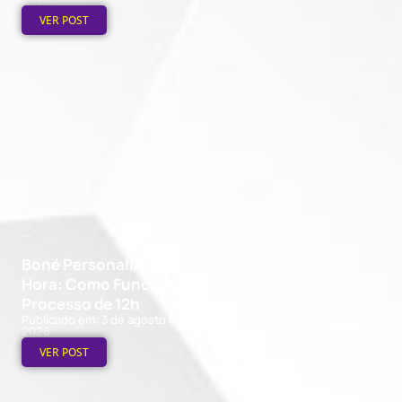
VER POST
Boné Personalizado na
Hora: Como Funciona o
Processo de 12h
Publicado em: 3 de agosto de
2026
VER POST