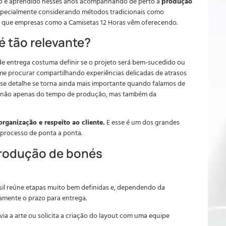
do e aprendido nesses anos acompanhando de perto a
produção
especialmente considerando métodos tradicionais como
das que empresas como a Camisetas 12 Horas vêm oferecendo.
é tão relevante?
e entrega costuma definir se o projeto será bem-sucedido ou
me procurar compartilhando experiências delicadas de atrasos
se detalhe se torna ainda mais importante quando falamos de
m não apenas do tempo de produção, mas também da
rganização e respeito ao cliente.
E esse é um dos grandes
processo de ponta a ponta.
produção de bonés
sil reúne etapas muito bem definidas e, dependendo da
amente o prazo para entrega.
via a arte ou solicita a criação do layout com uma equipe