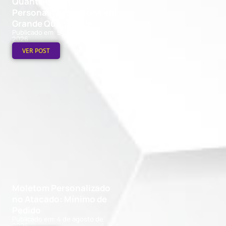
Quanto Custa
Personalizar um Boné em
Grande Quantidade
Publicado em: 5 de agosto de
2026
VER POST
Moletom Personalizado
no Atacado: Mínimo de
Pedido
Publicado em: 4 de agosto de
2026