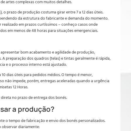
de artes complexas com muitos detalhes.
, o prazo de produção costuma girar entre 7 a 12 dias úteis.
dependendo da estrutura do fabricante e demanda do momento.
r realizado em prazos curtíssimos – conheço casos onde
idos em menos de 48 horas para situações emergenciais.
or apresentar bom acabamento e agilidade de produção,
 A preparação dos quadros (telas) e tintas geralmente é rápida,
ia e o processo interno está ajustado.
 a 10 dias úteis para pedidos médios. O tempo é menor,
Isso não impede, porém, entregas aceleradas quando a urgência
isetas 12 Horas.
 direta no prazo de entrega dos bonés.
asar a produção?
nte o tempo de fabricação e envio dos bonés personalizados.
 observar diariamente: