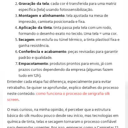
Gravação da tela
: cada cor é transferida para uma matriz
específica (tela) usando fotossensibilização.
Montagem e alinhamento
: tela ajustada na mesa de
impressão, camiseta posicionada e fixa.
Aplicação da tinta
: tinta passa pela tela com um rodo,
formando o desenho exato no tecido. Uma tela = uma cor.
Secagem
: em estufa ou túnel térmico, a tinta plastisol fixa e
ganha resistência.
Conferência e acabamento
: peças revisadas para garantir
padrão e qualidade.
Empacotamento
: produtos prontos para envio, já com
prazos curtos dependendo da empresa (algumas fazem
tudo em 12h).
Entender cada etapa faz diferença, especialmente para evitar
retrabalho. Se quiser se aprofundar, explico detalhes do processo
neste conteúdo:
como funciona o processo de serigrafia silk
screen
.
O mais curioso, na minha opinião, é perceber que a estrutura
básica do silk mudou pouco desde seu início, mas tecnologias em
química de tinta, telas e secagem tornaram o processo confiável
para demandas urgentes. Por isso, empresas como a Camisetas 12