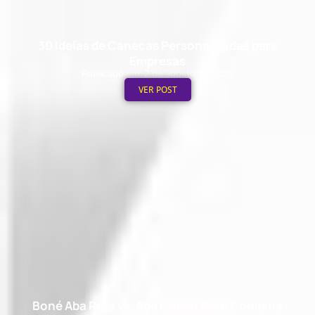
30 Ideias de Canecas Personalizadas para
Empresas
Publicado em: 2 de agosto de 2026
VER POST
Boné Aba Reta vs. Aba Curva: Qual Combina