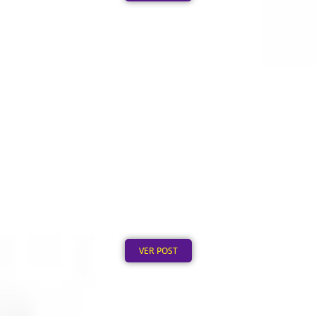
Boné Bordado Personalizado: Bordado vs. Silk,
Qual Escolher
Publicado em: 8 de agosto de 2026
VER POST