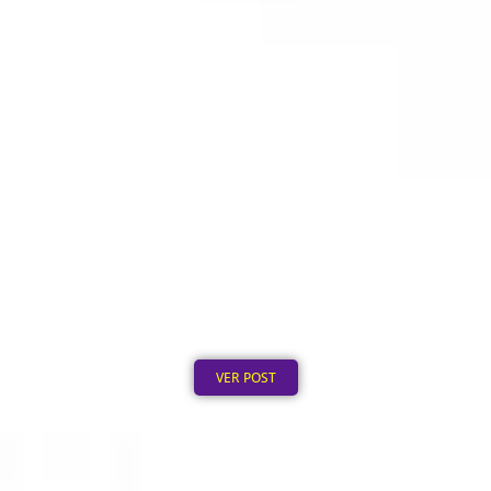
Ecobags Personalizadas Baratas: Onde o Preço
Cai no Atacado
Publicado em: 7 de agosto de 2026
VER POST