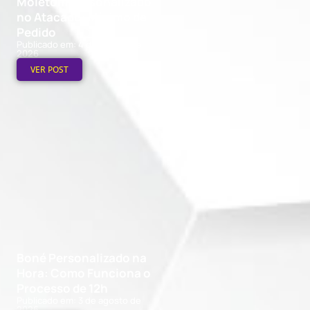
Moletom Personalizado
no Atacado: Mínimo de
Pedido
Publicado em: 4 de agosto de
2026
VER POST
Boné Personalizado na
Hora: Como Funciona o
Processo de 12h
Publicado em: 3 de agosto de
2026