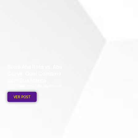
Boné Aba Reta vs. Aba
Curva: Qual Combina
com Sua Marca
Publicado em: 1 de agosto de
2026
VER POST