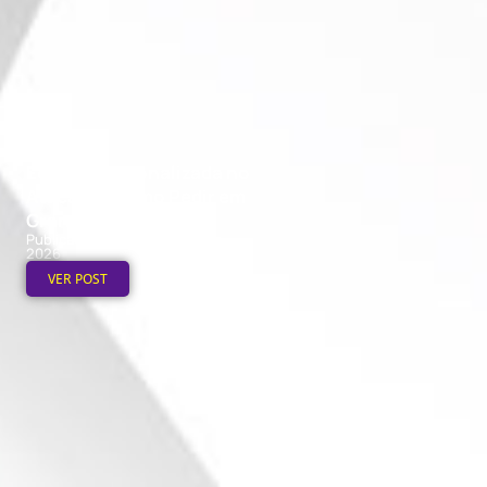
Ecobag Personalizada no
Atacado: Como Pedir em
Grande Quantidade
Publicado em: 6 de agosto de
2026
VER POST