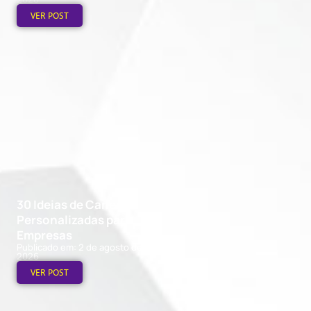
VER POST
30 Ideias de Canecas
Personalizadas para
Empresas
Publicado em: 2 de agosto de
2026
VER POST