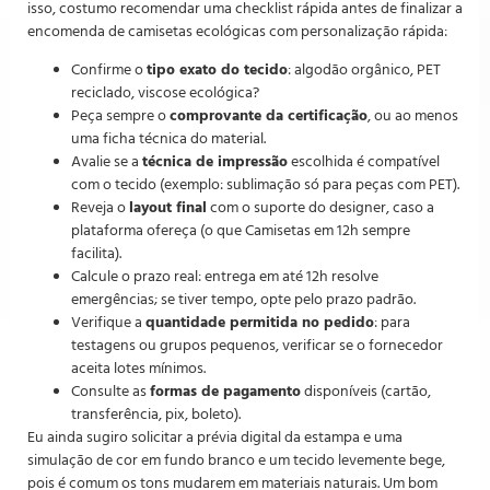
isso, costumo recomendar uma checklist rápida antes de finalizar a
encomenda de camisetas ecológicas com personalização rápida:
Confirme o
tipo exato do tecido
: algodão orgânico, PET
reciclado, viscose ecológica?
Peça sempre o
comprovante da certificação
, ou ao menos
uma ficha técnica do material.
Avalie se a
técnica de impressão
escolhida é compatível
com o tecido (exemplo: sublimação só para peças com PET).
Reveja o
layout final
com o suporte do designer, caso a
plataforma ofereça (o que Camisetas em 12h sempre
facilita).
Calcule o prazo real: entrega em até 12h resolve
emergências; se tiver tempo, opte pelo prazo padrão.
Verifique a
quantidade permitida no pedido
: para
testagens ou grupos pequenos, verificar se o fornecedor
aceita lotes mínimos.
Consulte as
formas de pagamento
disponíveis (cartão,
transferência, pix, boleto).
Eu ainda sugiro solicitar a prévia digital da estampa e uma
simulação de cor em fundo branco e um tecido levemente bege,
pois é comum os tons mudarem em materiais naturais. Um bom