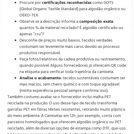
Procure por
certificações reconhecidas
como GOTS
(Global Organic Textile Standard) para algodão orgânico ou
OEKO-TEX.
Observe se a descrição informa a
composição exata
:
quantos % de material reciclado? É algodão certificado ou
apenas “cru”?
Desconfie de preços muito baixos. Tecidos verdades
costumam ser levemente mais caros devido ao processo
produtivo responsável.
Peça fotos/relatórios da cadeia produtiva ou rastreamento,
quando possível. Alguns fornecedores já oferecem QR code
na etiqueta para verificar toda trajetória da camiseta.
Analise o acabamento
: tecidos sustentáveis costumam ser
mais macios, sem cheiro químico e com toque agradável
(minha experiência pessoal sempre confirma isso).
Também costumo avaliar se o fornecedor inclui malha PET
reciclada na produção. O uso desse tipo de tecido transforma
garrafas PET em fibras têxteis resistentes, retirando muito plástico
do meio ambiente. A Camisetas em 12h, por exemplo, conta com
parceiros homologados que oferecem algodão orgânico ou PET
reciclado, além de diversas opções de estampa como DTF, que uso