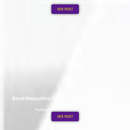
Publicado em: 1 de agosto de 2026
VER POST
Boné Masculino Estiloso Personalizado para
Marcas
Publicado em: 31 de julho de 2026
VER POST